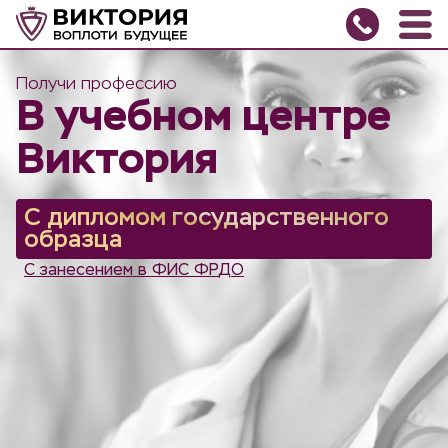
Получи профессию
В учебном центре
Виктория
С дипломом государственного
образца
С
з
а
н
е
с
е
н
и
е
м
в
Ф
И
С
Ф
Р
Д
О