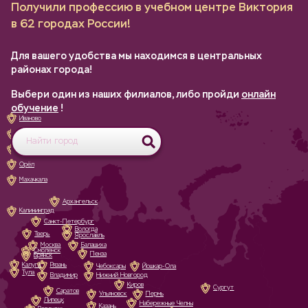
Получили профессию в учебном центре Виктория
в 62 городах России!
Для вашего удобства мы находимся в центральных
районах города!
Выбери один из наших филиалов, либо пройди
онлайн
обучение
!
Иваново
Белгород
Великий Новгород
Орёл
Махачкала
Архангельск
Калининград
Санкт-Петербург
Вологда
Тверь
Ярославль
Москва
Балашиха
Смоленск
Пенза
Брянск
Калуга
Рязань
Чебоксары
Йошкар-Ола
Тула
Владимир
Нижний Новгород
Киров
Сургут
Саратов
Ульяновск
Пермь
Липецк
Набережные Челны
Казань