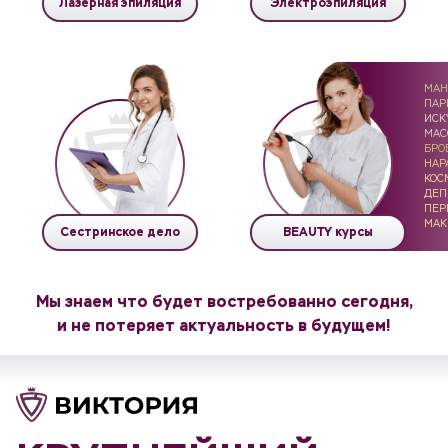
Лазерная эпиляция
Электроэпиляция
МАН
ПАР
ИСК
МАС
БРО
НАР
КОС
ДЕП
ПЕР
МАК
Сестринское дело
BEAUTY курсы
Мы знаем что будет востребованно сегодня,
и не потеряет актуальность в будущем!